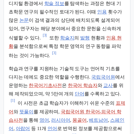
디지털 환경에서
학술 정보
를 탐색하는 과정은 현대 기
초학문 연구의 필수적인 토대가 된다. 이때
인용
횟수가
많은
논문
이 검색 결과의 상단에 배치되도록 설계되어
있어, 연구자는 해당 분야에서 중요한 문헌을 신속하게
[3]
식별할 수 있다.
또한
학술지
의
발행
현황과
인용 현
황
을 분석함으로써 특정 학문 영역의 연구 동향을 파악
[3]
하는 것이 가능하다.
학습과 연구를 지원하는 기술적 도구는 언어적 기초를
다지는 데에도 중요한 역할을 수행한다.
국립국어원
에서
운영하는
한국어기초사전
은
한국어 학습자
와
교사
를 위
해 제작되었으며, 약 5만여 개의
단어
를 수록하고 있다.
[1]
이 사전은 초급 학습자가 이해하기 쉬운 수준의
표제
어
와
뜻풀이
를 제공하며,
국립국어원 한국어-외국어 학
습사전
을 통해
영어
,
러시아어
,
몽골어
,
베트남어
,
스페인
어
,
아랍어
등 11개
언어
로 번역된 정보를 제공함으로써