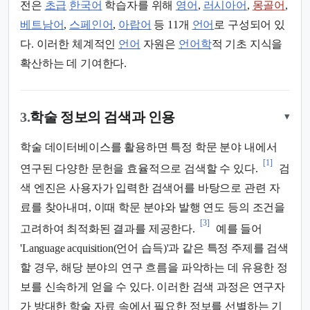
전은
초급
한국어
학습자를 위해
영어
,
러시아어
,
몽골어
,
베트남어
,
스페인어
,
아랍어
등 11개
언어
로 구성되어 있
다. 이러한 체계적인
언어
자원은
언어학
적 기초 지식을
확산하는 데 기여한다.
3.
학술 정보의 검색과 인용
▾
학술 데이터베이스를 활용하면 특정 학문 분야 내에서
[1]
연구된 다양한 문헌을 효율적으로 검색할 수 있다.
검
색 엔진은 사용자가 입력한 검색어를 바탕으로 관련 자
료를 찾아내며, 이때 학문 분야와 발행 연도 등의 조건을
[3]
고려하여 최적화된 결과를 제공한다.
예를 들어
'Language acquisition(언어 습득)'과 같은 특정 주제를 검색
할 경우, 해당 분야의 연구 흐름을 파악하는 데 유용한 정
보를 신속하게 얻을 수 있다. 이러한 검색 과정은 연구자
가 방대한 학술 자료 속에서 필요한 정보를 선별하는 기