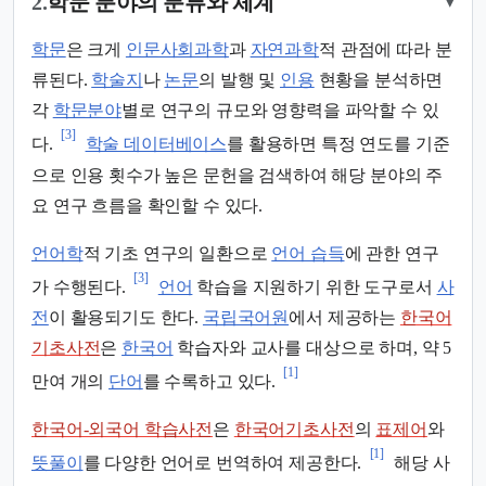
2.
학문 분야의 분류와 체계
▾
학문
은 크게
인문사회과학
과
자연과학
적 관점에 따라 분
류된다.
학술지
나
논문
의 발행 및
인용
현황을 분석하면
각
학문분야
별로 연구의 규모와 영향력을 파악할 수 있
[3]
다.
학술 데이터베이스
를 활용하면 특정 연도를 기준
으로 인용 횟수가 높은 문헌을 검색하여 해당 분야의 주
요 연구 흐름을 확인할 수 있다.
언어학
적 기초 연구의 일환으로
언어 습득
에 관한 연구
[3]
가 수행된다.
언어
학습을 지원하기 위한 도구로서
사
전
이 활용되기도 한다.
국립국어원
에서 제공하는
한국어
기초사전
은
한국어
학습자와 교사를 대상으로 하며, 약 5
[1]
만여 개의
단어
를 수록하고 있다.
한국어-외국어 학습사전
은
한국어기초사전
의
표제어
와
[1]
뜻풀이
를 다양한 언어로 번역하여 제공한다.
해당 사