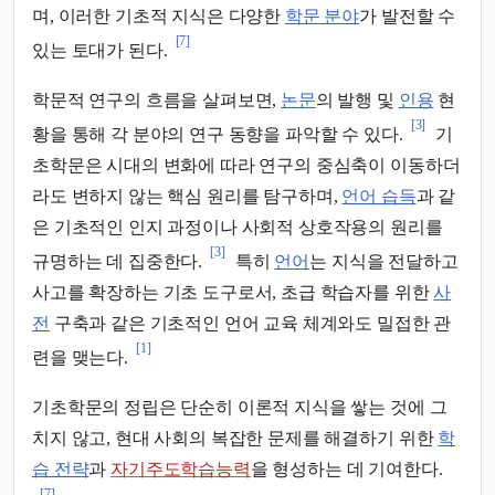
며, 이러한 기초적 지식은 다양한
학문 분야
가 발전할 수
[7]
있는 토대가 된다.
학문적 연구의 흐름을 살펴보면,
논문
의 발행 및
인용
현
[3]
황을 통해 각 분야의 연구 동향을 파악할 수 있다.
기
초학문은 시대의 변화에 따라 연구의 중심축이 이동하더
라도 변하지 않는 핵심 원리를 탐구하며,
언어 습득
과 같
은 기초적인 인지 과정이나 사회적 상호작용의 원리를
[3]
규명하는 데 집중한다.
특히
언어
는 지식을 전달하고
사고를 확장하는 기초 도구로서, 초급 학습자를 위한
사
전
구축과 같은 기초적인 언어 교육 체계와도 밀접한 관
[1]
련을 맺는다.
기초학문의 정립은 단순히 이론적 지식을 쌓는 것에 그
치지 않고, 현대 사회의 복잡한 문제를 해결하기 위한
학
습 전략
과
자기주도학습능력
을 형성하는 데 기여한다.
[7]