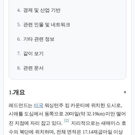
4.
경제 및 산업 기반
5.
관련 인물 및 네트워크
6.
기타 관련 정보
7.
같이 보기
8.
관련 문서
1.
개요
▾
레드먼드는
미국
워싱턴주 킹 카운티에 위치한 도시로,
시애틀 도심에서 동쪽으로 20마일(약 32.19km) 미만 떨어
[2]
진 지점에 자리 잡고 있다.
지리적으로는 새매미스 호
수의 북단에 위치하며, 전체 면적은 17.14제곱마일 이상