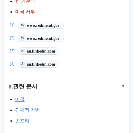
킹 카운티
미국 서부
(새 탭에서 열림)
[1]
www.redmond.gov
W
(새 탭에서 열림)
[2]
www.redmond.gov
W
(새 탭에서 열림)
[3]
au.linkedin.com
A
(새 탭에서 열림)
[4]
au.linkedin.com
A
8.
관련 문서
▾
미국
경제적 기반
인프라