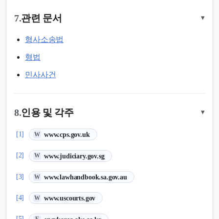
7.
관련 문서
▾
형사소송법
형법
민사사건
8.
인용 및 각주
▾
(새 탭에서 열림)
[1]
www.cps.gov.uk
W
(새 탭에서 열림)
[2]
www.judiciary.gov.sg
W
(새 탭에서 열림)
[3]
www.lawhandbook.sa.gov.au
W
(새 탭에서 열림)
[4]
www.uscourts.gov
W
(새 탭에서 열림)
[5]