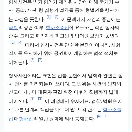
형사사건은 범죄 혐의가 제기된 사안에 대해 국가가 수
사, 공소, 재판, 형 집행의 절차를 통해 형벌권을 행사하
[1]
[8]
는 과정을 뜻한다.
이 문맥에서 사건의 중심에는
범죄
의 성립 여부,
형사소송법
이 요구하는 적법 절차의
준수, 그리고 피의자와 피고인의 방어권 보장이 놓인다.
[2]
[4]
따라서 형사사건은 단순한 분쟁이 아니라, 사회
질서를 유지하기 위해 공권력이 개입하는 법적 절차로
[5]
[7]
이해된다.
형사사건이라는 표현은 법률 문헌에서 범죄와 관련된 절
차 전체를 가리키는 데 쓰이며, 그 범위는 사건의 인지와
신고에서부터 재판과 판결 확정 이후의 집행까지 넓게
[1]
[5]
이어진다.
이 과정에서 수사기관, 검찰, 법원은 서
로 다른 단계의 책임을 나누어 맡고, 각 단계는
형사소송
[4]
[6]
법
과
형사법
의 일반 원칙에 의해 통제된다.