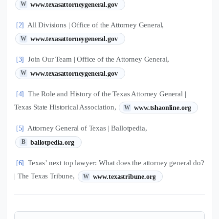
(새 탭에서 열림)
www.texasattorneygeneral.gov
W
All Divisions | Office of the Attorney General,
[2]
(새 탭에서 열림)
www.texasattorneygeneral.gov
W
Join Our Team | Office of the Attorney General,
[3]
(새 탭에서 열림)
www.texasattorneygeneral.gov
W
The Role and History of the Texas Attorney General |
[4]
(새 탭에서 열림)
Texas State Historical Association,
www.tshaonline.org
W
Attorney General of Texas | Ballotpedia,
[5]
(새 탭에서 열림)
ballotpedia.org
B
Texas’ next top lawyer: What does the attorney general do?
[6]
(새 탭에서 열림)
| The Texas Tribune,
www.texastribune.org
W