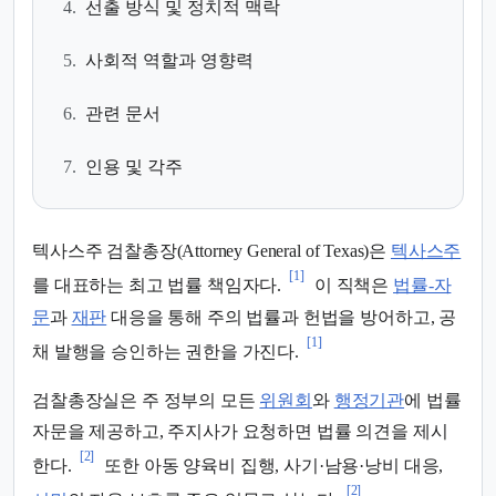
4.
선출 방식 및 정치적 맥락
5.
사회적 역할과 영향력
6.
관련 문서
7.
인용 및 각주
텍사스주 검찰총장(Attorney General of Texas)은
텍사스주
[1]
를 대표하는 최고 법률 책임자다.
이 직책은
법률-자
문
과
재판
대응을 통해 주의 법률과 헌법을 방어하고, 공
[1]
채 발행을 승인하는 권한을 가진다.
검찰총장실은 주 정부의 모든
위원회
와
행정기관
에 법률
자문을 제공하고, 주지사가 요청하면 법률 의견을 제시
[2]
한다.
또한 아동 양육비 집행, 사기·남용·낭비 대응,
[2]