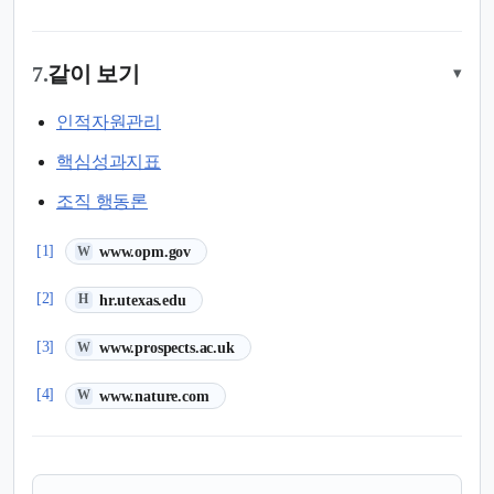
7.
같이 보기
▾
인적자원관리
핵심성과지표
조직 행동론
(새 탭에서 열림)
[1]
www.opm.gov
W
(새 탭에서 열림)
[2]
hr.utexas.edu
H
(새 탭에서 열림)
[3]
www.prospects.ac.uk
W
(새 탭에서 열림)
[4]
www.nature.com
W