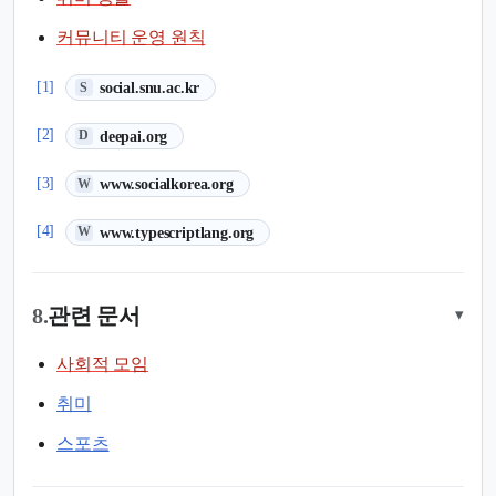
커뮤니티 운영 원칙
(새 탭에서 열림)
[1]
social.snu.ac.kr
S
(새 탭에서 열림)
[2]
deepai.org
D
(새 탭에서 열림)
[3]
www.socialkorea.org
W
(새 탭에서 열림)
[4]
www.typescriptlang.org
W
8.
관련 문서
▾
사회적 모임
취미
스포츠