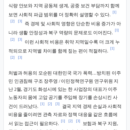
식량 안보와 지역 공동체 생계, 공중 보건 부담까지 함께
[1]
보면 사회적 파급 범위를 더 정확히 설명할 수 있다.
[2]
[3]
즉 경제 및 사회적 영향은 단순한 비용 증가가 아
[1]
니라 생활 안정성과 복구 역량의 문제로도 이어진다.
[2]
[3]
이런 사회적 비용은 취약 지역일수록 더 크게 누
[1]
적되므로 지역별 차이를 함께 짚는 편이 적절하다.
[2]
[3]
처벌과 허용의 모순된 대한민국 국가 폭력…방치된 이주
민 인권침해 구조 장주영 / 이민정책연구원 연구위원 지
난 2월, 경기도 화성시에 있는 한 사업장의 대표가 이주
노동자의 몸에 고압 공기를 주입해 장기를 손상시킨 사
[1]
[2]
[3]
건이 드러났다.
결국 지역 경제 손실과 사회적
비용을 줄이려면 관측 자료와 정책 대응을 같은 흐름에
[1]
[2]
[3]
서 읽는 접근이 필요하다.
보험과 복구 지원,