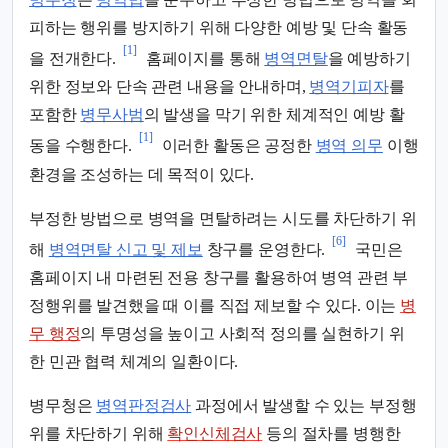
피하는 행위를 방지하기 위해 다양한 예방 및 단속 활동
[1]
을 전개한다.
홈페이지를 통해
병역면탈
을 예방하기
위한 정보와 단속 관련 내용을 안내하며,
병역기피자
를
포함한
병무사범
의 발생을 막기 위한 체계적인 예방 활
[1]
동을 수행한다.
이러한 활동은 공정한
병역 의무
이행
환경을 조성하는 데 목적이 있다.
부정한 방법으로 병역을 면탈하려는 시도를 차단하기 위
[6]
해
병역면탈 신고 및 제보
창구를 운영한다.
국민은
홈페이지 내 마련된 전용 창구를 활용하여 병역 관련 부
정행위를 발견했을 때 이를 직접 제보할 수 있다. 이는
병
무 행정
의 투명성을 높이고 사회적 정의를 실현하기 위
한 민관 협력 체계의 일환이다.
병무청은
병역판정검사
과정에서 발생할 수 있는 부정행
위를 차단하기 위해
확인신체검사
등의 절차를 병행한