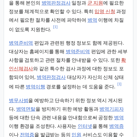
을 통해 본인의
병역판정검사
일정과
군 지원
에 필요한
정보를 체계적으로 확인할 수 있다. 특히
입영 신청
과정
에서 필요한 절차를 사전에 파악하여
병역
이행에 차질
[1]
이 없도록 지원한다.
병역준비역
편입과 관련된 행정 정보도 함께 제공된다.
대상자는 홈페이지를 통해
병역준비역
편입에 관한 세부
사항을 검토하고 관련 절차를 안내받을 수 있다. 또한
확
인신체검사
와 같은 특수한 검사 과정에 대한 정보도 포
함되어 있어,
병역판정검사
대상자가 자신의 신체 상태
[1]
에 따른
병역이행
경로를 설정하는 데 도움을 준다.
병무사범
을 예방하고 단속하기 위한 정보 역시 게시된
다.
병역면탈
을 방지하기 위한 예방 활동과
병역기피자
등에 대한 단속 관련 내용을 안내함으로써 공정한
병역
이행 환경을 조성한다. 사용자는
인터넷
을 통해
병역증
이나
전역증
을 발급받는 등의
민원
서비스도 이용할 수