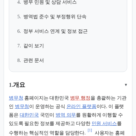
4.
병무 민원 및 상담 서비스
5.
병역법 준수 및 부정행위 단속
6.
정부 서비스 연계 및 정보 접근
7.
같이 보기
8.
관련 문서
1.
개요
▾
병무청
홈페이지는 대한민국
병무 행정
을 총괄하는 기관
인
병무청
이 운영하는 공식
온라인 플랫폼
이다. 이 플랫
폼은
대한민국
국민이
병역 의무
를 원활하게 이행할 수
있도록 필요한 정보를 제공하고 다양한
민원 서비스
를
[1]
수행하는 핵심적인 역할을 담당한다.
사용자는 홈페