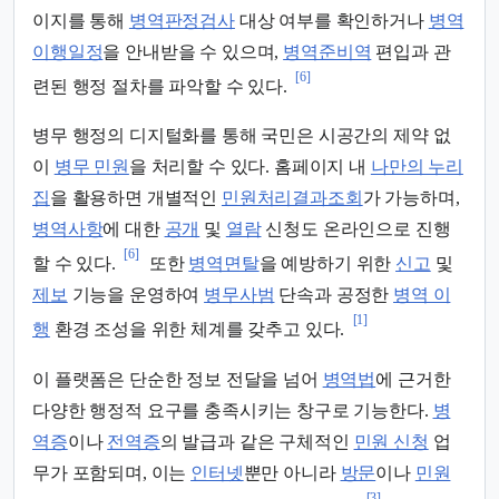
이지를 통해
병역판정검사
대상 여부를 확인하거나
병역
이행일정
을 안내받을 수 있으며,
병역준비역
편입과 관
[6]
련된 행정 절차를 파악할 수 있다.
병무 행정의 디지털화를 통해 국민은 시공간의 제약 없
이
병무 민원
을 처리할 수 있다. 홈페이지 내
나만의 누리
집
을 활용하면 개별적인
민원처리결과조회
가 가능하며,
병역사항
에 대한
공개
및
열람
신청도 온라인으로 진행
[6]
할 수 있다.
또한
병역면탈
을 예방하기 위한
신고
및
제보
기능을 운영하여
병무사범
단속과 공정한
병역 이
[1]
행
환경 조성을 위한 체계를 갖추고 있다.
이 플랫폼은 단순한 정보 전달을 넘어
병역법
에 근거한
다양한 행정적 요구를 충족시키는 창구로 기능한다.
병
역증
이나
전역증
의 발급과 같은 구체적인
민원 신청
업
무가 포함되며, 이는
인터넷
뿐만 아니라
방문
이나
민원
[3]