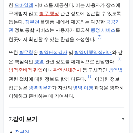
한
모바일앱
서비스를 제공한다. 이는 사용자가 장소에
구애받지 않고
병무 행정
관련 정보에 접근할 수 있도록
돕는다.
정부24
플랫폼 내에서 제공되는 다양한
공공기
관
정보 통합 서비스는 사용자가 필요한
행정 서비스
를
[5]
한곳에서 확인할 수 있는 환경을 조성한다.
또한
병무청
은
병역판정검사
및
병역이행일정안내
와 같
[1]
은 핵심적인
병역
관련 정보를 체계적으로 전달한다.
병역준비역 편입
이나
확인신체검사
등 구체적인
병역법
[1]
관련 절차에 대한 정보도 함께 다룬다.
이러한 정보
접근성은
병역의무자
가 자신의
병역 이행
과정을 명확히
이해하고 준비하는 데 기여한다.
7.
같이 보기
▾
정부24