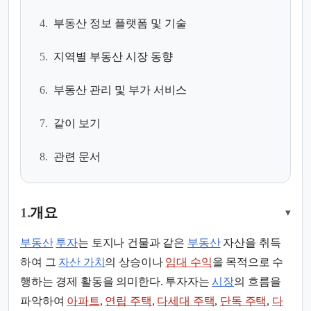
4.
부동산 정보 플랫폼 및 기술
5.
지역별 부동산 시장 동향
6.
부동산 관리 및 부가 서비스
7.
같이 보기
8.
관련 문서
1.
개요
▾
부동산
투자
는 토지나 건물과 같은
부동산
자산을 취득
하여 그
자산 가치
의 상승이나
임대 수익
을 목적으로 수
행하는 경제 활동을 의미한다. 투자자는
시장
의 흐름을
파악하여
아파트
,
연립 주택
,
다세대 주택
,
단독 주택
,
다