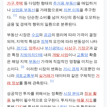
가구 주택
등 다양한 형태의
주거용 부동산
을 매입하거
나
상업용 부동산
을 거래함으로써
자본 이득
을 추구한
[1]
다.
이는 단순한 소비를 넘어 자산의 증식을 도모하는
금융 및 경제적 행위의 일환으로 분류된다.
부동산 시장은
수요
와
공급
의 원리에 따라 가격이 결정
되며, 지역적 특성과
정책
적 요인에 따라 변동성이 나타
난다.
경기도
양주시
나
부산광역시
사상구
,
기장군
과 같
은 특정
지방자치단체
내의
개발 사업
이나
교통망
확충
은 해당 지역
부동산
가격에 직접적인 영향을 미치는 요
[3]
소이다.
이러한 시장의 변화는
거시 경제
지표뿐만 아
니라
국토교통부
의
실거래가
데이터와 같은 구체적인
거
[1]
래 정보
를 통해 관측된다.
성공적인 투자를 위해서는 정확한
시장 분석
과
정보 활
용
능력이 필수적으로 요구된다. 투자자는
매물 지도
를
통해
단지
별 특성을 파악하거나
필터
기능을 활용하여