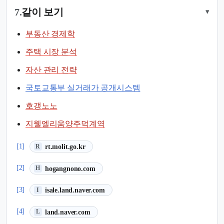
7.
같이 보기
▾
부동산 경제학
주택 시장 분석
자산 관리 전략
국토교통부 실거래가 공개시스템
호갱노노
지웰엘리움양주덕계역
(새 탭에서 열림)
[1]
rt.molit.go.kr
R
(새 탭에서 열림)
[2]
hogangnono.com
H
(새 탭에서 열림)
[3]
isale.land.naver.com
I
(새 탭에서 열림)
[4]
land.naver.com
L