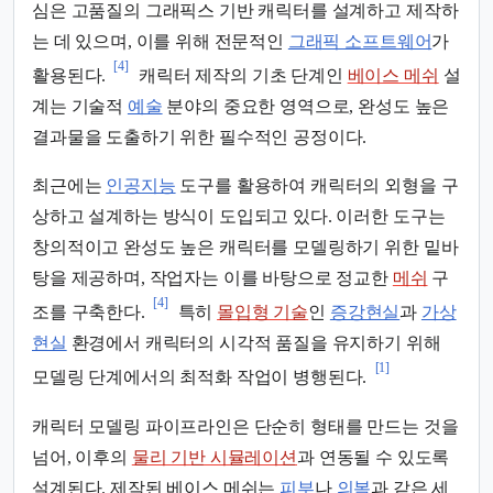
심은 고품질의 그래픽스 기반 캐릭터를 설계하고 제작하
는 데 있으며, 이를 위해 전문적인
그래픽 소프트웨어
가
[4]
활용된다.
캐릭터 제작의 기초 단계인
베이스 메쉬
설
계는 기술적
예술
분야의 중요한 영역으로, 완성도 높은
결과물을 도출하기 위한 필수적인 공정이다.
최근에는
인공지능
도구를 활용하여 캐릭터의 외형을 구
상하고 설계하는 방식이 도입되고 있다. 이러한 도구는
창의적이고 완성도 높은 캐릭터를 모델링하기 위한 밑바
탕을 제공하며, 작업자는 이를 바탕으로 정교한
메쉬
구
[4]
조를 구축한다.
특히
몰입형 기술
인
증강현실
과
가상
현실
환경에서 캐릭터의 시각적 품질을 유지하기 위해
[1]
모델링 단계에서의 최적화 작업이 병행된다.
캐릭터 모델링 파이프라인은 단순히 형태를 만드는 것을
넘어, 이후의
물리 기반 시뮬레이션
과 연동될 수 있도록
설계된다. 제작된 베이스 메쉬는
피부
나
의복
과 같은 세