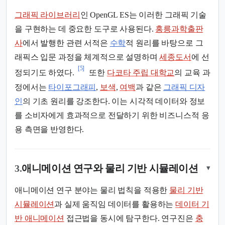
그래픽 라이브러리
인 OpenGL ES는 이러한 그래픽 기술
을 구현하는 데 중요한 도구로 사용된다.
홍릉과학출판
사
에서 발행한 관련 서적은
수학
적 원리를 바탕으로 그
래픽스 입문 과정을 체계적으로 설명하며
세종도서
에 선
[5]
정되기도 하였다.
또한
다코타 주립 대학교
의 교육 과
정에서는
타이포그래피
,
보색
,
여백
과 같은
그래픽 디자
인
의 기초 원리를 강조한다. 이는 시각적 데이터와 정보
를 소비자에게 효과적으로 전달하기 위한 비즈니스적 응
용 측면을 반영한다.
3.
애니메이션 연구와 물리 기반 시뮬레이션
▾
애니메이션 연구 분야는 물리 법칙을 적용한
물리 기반
시뮬레이션
과 실제 움직임 데이터를 활용하는
데이터 기
반 애니메이션
접근법을 동시에 탐구한다. 연구진은
충