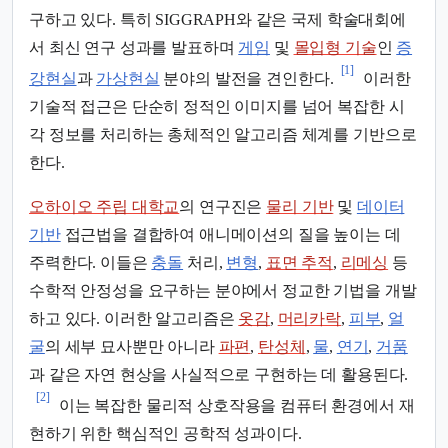
구하고 있다. 특히 SIGGRAPH와 같은 국제 학술대회에
서 최신 연구 성과를 발표하며
게임
및
몰입형 기술
인
증
[1]
강현실
과
가상현실
분야의 발전을 견인한다.
이러한
기술적 접근은 단순히 정적인 이미지를 넘어 복잡한 시
각 정보를 처리하는 총체적인 알고리즘 체계를 기반으로
한다.
오하이오 주립 대학교
의 연구진은
물리 기반
및
데이터
기반
접근법을 결합하여 애니메이션의 질을 높이는 데
주력한다. 이들은
충돌
처리,
변형
,
표면 추적
,
리메싱
등
수학적 안정성을 요구하는 분야에서 정교한 기법을 개발
하고 있다. 이러한 알고리즘은
옷감
,
머리카락
,
피부
,
얼
굴
의 세부 묘사뿐만 아니라
파편
,
탄성체
,
물
,
연기
,
거품
과 같은 자연 현상을 사실적으로 구현하는 데 활용된다.
[2]
이는 복잡한 물리적 상호작용을 컴퓨터 환경에서 재
현하기 위한 핵심적인 공학적 성과이다.