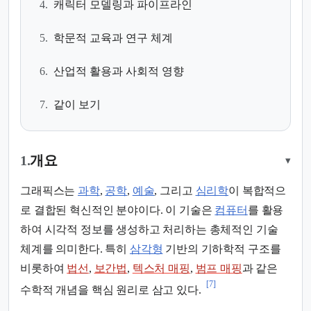
4.
캐릭터 모델링과 파이프라인
5.
학문적 교육과 연구 체계
6.
산업적 활용과 사회적 영향
7.
같이 보기
1.
개요
▾
그래픽스는
과학
,
공학
,
예술
, 그리고
심리학
이 복합적으
로 결합된 혁신적인 분야이다. 이 기술은
컴퓨터
를 활용
하여 시각적 정보를 생성하고 처리하는 총체적인 기술
체계를 의미한다. 특히
삼각형
기반의 기하학적 구조를
비롯하여
법선
,
보간법
,
텍스처 매핑
,
범프 매핑
과 같은
[7]
수학적 개념을 핵심 원리로 삼고 있다.