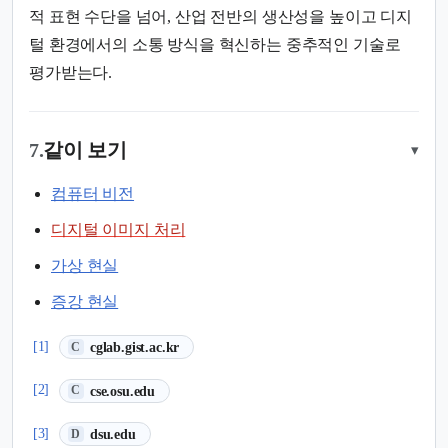
적 표현 수단을 넘어, 산업 전반의 생산성을 높이고 디지
털 환경에서의 소통 방식을 혁신하는 중추적인 기술로
평가받는다.
7.
같이 보기
▾
컴퓨터 비전
디지털 이미지 처리
가상 현실
증강 현실
(새 탭에서 열림)
[1]
cglab.gist.ac.kr
C
(새 탭에서 열림)
[2]
cse.osu.edu
C
(새 탭에서 열림)
[3]
dsu.edu
D