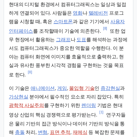
현대의 디지털 환경에서 컴퓨터그래픽스는 일상과 밀접
하게 연결되어 있다. 사람들은
영화
나
텔레비전
프로그
램을 시청할 때, 혹은
스마트폰
과 같은 기기에서
사용자
[8]
인터페이스
를 조작할때이 기술에 의존한다.
또한 업
무 현장에서 활용하는
그래프
나
도표
를 해석하는 과정에
서도 컴퓨터그래픽스가 중요한 역할을 수행한다. 이 분
야는 컴퓨터 화면에 이미지를 효율적으로 출력하고, 현
실과 유사한 풍부한 시각적 경험을 구현하는 것을 목표
[8]
로 한다.
이 기술은
애니메이션
,
게임
,
몰입형 기술
인
증강현실
과
가상현실
분야에서 필수적인 요소로 자리 잡았다. 특히
광학적 사실주의
를 구현하기 위한
렌더링
기법은 현대
[1]
영상 산업의 핵심 경쟁력으로 평가받는다.
연구자들
은 물리 기반의 접근 방식이나 데이터 기반의 방식을 통
해
충돌
처리,
변형
,
표면 추적
,
재메싱
등 복잡한 문제를