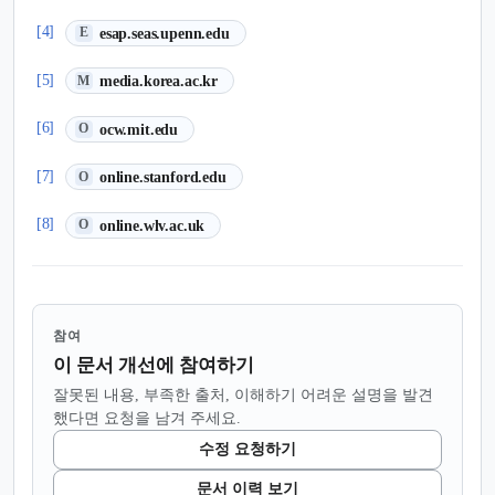
(새 탭에서 열림)
[4]
esap.seas.upenn.edu
E
(새 탭에서 열림)
[5]
media.korea.ac.kr
M
(새 탭에서 열림)
[6]
ocw.mit.edu
O
(새 탭에서 열림)
[7]
online.stanford.edu
O
(새 탭에서 열림)
[8]
online.wlv.ac.uk
O
참여
이 문서 개선에 참여하기
잘못된 내용, 부족한 출처, 이해하기 어려운 설명을 발견
했다면 요청을 남겨 주세요.
수정 요청하기
문서 이력 보기