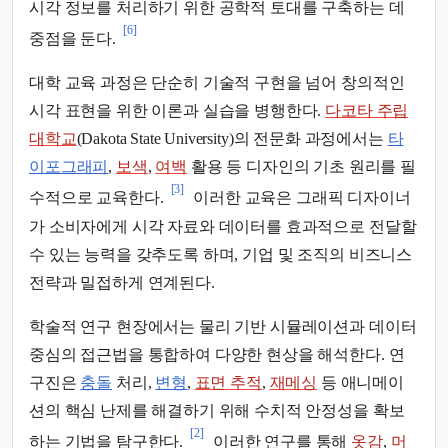
시각 정보를 처리하기 위한 공학적 토대를 구축하는 데
[6]
중점을 둔다.
대학 교육 과정은 단순히 기술적 구현을 넘어 창의적인
시각 표현을 위한 이론과 실습을 병행한다.
다코타 주립
대학교
(Dakota State University)의 전문화 과정에서는
타
이포그래피
,
보색
,
여백
활용 등 디자인의 기초 원리를 필
[3]
수적으로 교육한다.
이러한 교육은 그래픽 디자이너
가 소비자에게 시각 자료와 데이터를 효과적으로 전달할
수 있는 능력을 갖추도록 하며, 기업 및 조직의 비즈니스
전략과 밀접하게 연계된다.
학술적 연구 현장에서는 물리 기반 시뮬레이션과 데이터
중심의 접근법을 통합하여 다양한 현상을 해석한다. 연
구진은
충돌
처리,
변형
,
표면 추적
,
재메싱
등 애니메이
션의 핵심 난제를 해결하기 위해 수치적 안정성을 확보
[2]
하는 기법을 탐구한다.
이러한 연구를 통해
옷감
,
머