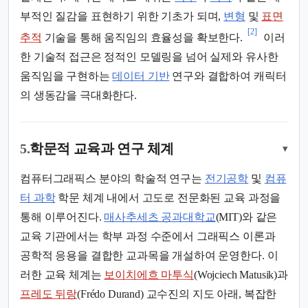
부적인 질감을 표현하기 위한 기초가 되며,
변형
및
표면
[2]
추적
기술을 통해 움직임의 효율성을 확보한다.
이러
한 기술적 접근은 정적인 모델링을 넘어 실제와 유사한
움직임을 구현하는
데이터 기반
연구와 결합하여 캐릭터
의 생동감을 극대화한다.
5.
학문적 교육과 연구 체계
▾
컴퓨터그래픽스 분야의 학술적 연구는
전기공학
및
컴퓨
터 과학
학문 체계 내에서 고도로 전문화된 교육 과정을
통해 이루어진다.
매사추세츠 공과대학교
(MIT)와 같은
교육 기관에서는 학부 과정 수준에서 그래픽스 이론과
공학적 응용을 결합한 교과목을 개설하여 운영한다. 이
러한 교육 체계는
보이치에흐 마투식
(Wojciech Matusik)과
프레도 뒤랑
(Frédo Durand) 교수진의 지도 아래, 복잡한