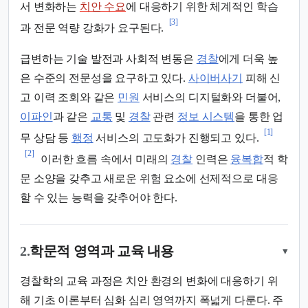
서 변화하는
치안 수요
에 대응하기 위한 체계적인 학습
[3]
과 전문 역량 강화가 요구된다.
급변하는 기술 발전과 사회적 변동은
경찰
에게 더욱 높
은 수준의 전문성을 요구하고 있다.
사이버사기
피해 신
고 이력 조회와 같은
민원
서비스의 디지털화와 더불어,
이파인
과 같은
교통
및
경찰
관련
정보 시스템
을 통한 업
[1]
무 상담 등
행정
서비스의 고도화가 진행되고 있다.
[2]
이러한 흐름 속에서 미래의
경찰
인력은
융복합
적 학
문 소양을 갖추고 새로운 위험 요소에 선제적으로 대응
할 수 있는 능력을 갖추어야 한다.
2.
학문적 영역과 교육 내용
▾
경찰학의 교육 과정은 치안 환경의 변화에 대응하기 위
해 기초 이론부터 심화 심리 영역까지 폭넓게 다룬다. 주