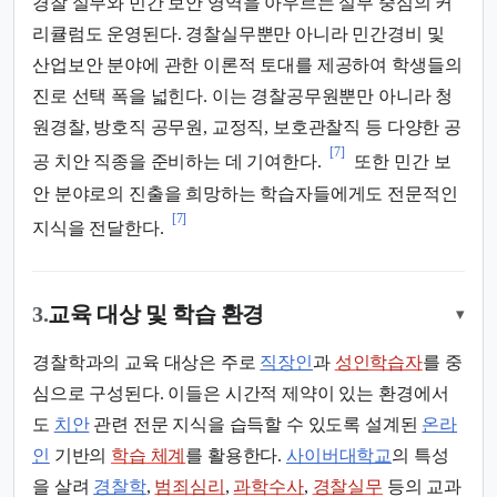
경찰 실무와 민간 보안 영역을 아우르는 실무 중심의 커
리큘럼도 운영된다. 경찰실무뿐만 아니라 민간경비 및
산업보안 분야에 관한 이론적 토대를 제공하여 학생들의
진로 선택 폭을 넓힌다. 이는 경찰공무원뿐만 아니라 청
원경찰, 방호직 공무원, 교정직, 보호관찰직 등 다양한 공
[7]
공 치안 직종을 준비하는 데 기여한다.
또한 민간 보
안 분야로의 진출을 희망하는 학습자들에게도 전문적인
[7]
지식을 전달한다.
3.
교육 대상 및 학습 환경
▾
경찰학과의 교육 대상은 주로
직장인
과
성인학습자
를 중
심으로 구성된다. 이들은 시간적 제약이 있는 환경에서
도
치안
관련 전문 지식을 습득할 수 있도록 설계된
온라
인
기반의
학습 체계
를 활용한다.
사이버대학교
의 특성
을 살려
경찰학
,
범죄심리
,
과학수사
,
경찰실무
등의 교과