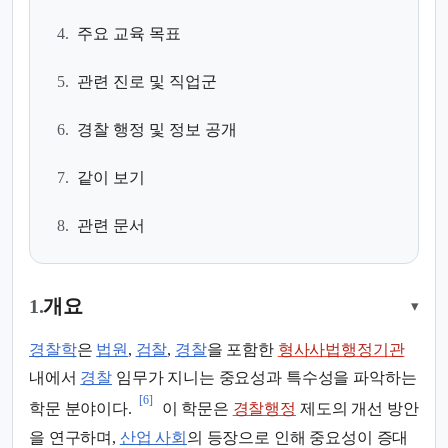
4.
주요 교육 목표
5.
관련 진로 및 직업군
6.
경찰 행정 및 정보 공개
7.
같이 보기
8.
관련 문서
1.
개요
▾
경찰학
은
법원
,
검찰
,
경찰
을 포함한
형사사법행정기관
내에서
경찰
임무가 지니는 중요성과 특수성을 파악하는
[6]
학문 분야이다.
이 학문은
경찰행정
제도의 개선 방안
을 연구하며,
산업 사회
의 등장으로 인해 중요성이 증대