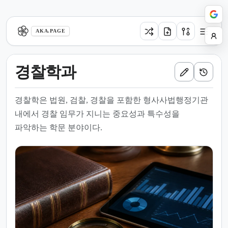
aka.page
AKA.PAGE
경찰학과
경찰학은 법원, 검찰, 경찰을 포함한 형사사법행정기관
내에서 경찰 임무가 지니는 중요성과 특수성을
파악하는 학문 분야이다.