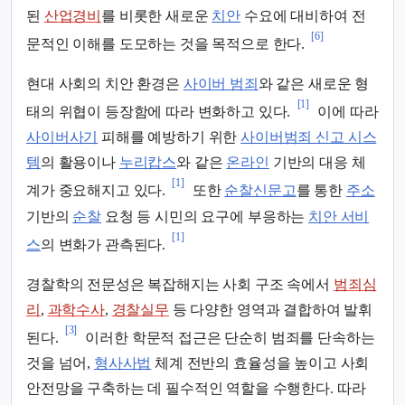
된
산업경비
를 비롯한 새로운
치안
수요에 대비하여 전
[6]
문적인 이해를 도모하는 것을 목적으로 한다.
현대 사회의 치안 환경은
사이버 범죄
와 같은 새로운 형
[1]
태의 위협이 등장함에 따라 변화하고 있다.
이에 따라
사이버사기
피해를 예방하기 위한
사이버범죄 신고 시스
템
의 활용이나
누리캅스
와 같은
온라인
기반의 대응 체
[1]
계가 중요해지고 있다.
또한
순찰신문고
를 통한
주소
기반의
순찰
요청 등 시민의 요구에 부응하는
치안 서비
[1]
스
의 변화가 관측된다.
경찰학의 전문성은 복잡해지는 사회 구조 속에서
범죄심
리
,
과학수사
,
경찰실무
등 다양한 영역과 결합하여 발휘
[3]
된다.
이러한 학문적 접근은 단순히 범죄를 단속하는
것을 넘어,
형사사법
체계 전반의 효율성을 높이고 사회
안전망을 구축하는 데 필수적인 역할을 수행한다. 따라