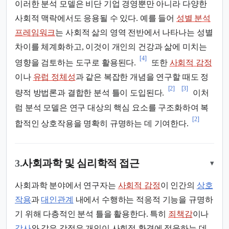
이러한 분석 모델은 비단 기업 경영뿐만 아니라 다양한
사회적 맥락에서도 응용될 수 있다. 예를 들어
성별 분석
프레임워크
는 사회적 삶의 영역 전반에서 나타나는 성별
차이를 체계화하고, 이것이 개인의 건강과 삶에 미치는
[4]
영향을 검토하는 도구로 활용된다.
또한
사회적 감정
이나
유럽 정체성
과 같은 복잡한 개념을 연구할 때도 정
[2]
[3]
량적 방법론과 결합한 분석 틀이 도입된다.
이처
럼 분석 모델은 연구 대상의 핵심 요소를 구조화하여 복
[2]
합적인 상호작용을 명확히 규명하는 데 기여한다.
3.
사회과학 및 심리학적 접근
▾
사회과학 분야에서 연구자는
사회적 감정
이 인간의
상호
작용
과
대인관계
내에서 수행하는 적응적 기능을 규명하
기 위해 다층적인 분석 틀을 활용한다. 특히
죄책감
이나
감사
와 같은 감정은 개인이 사회적 환경에 적응하는 데