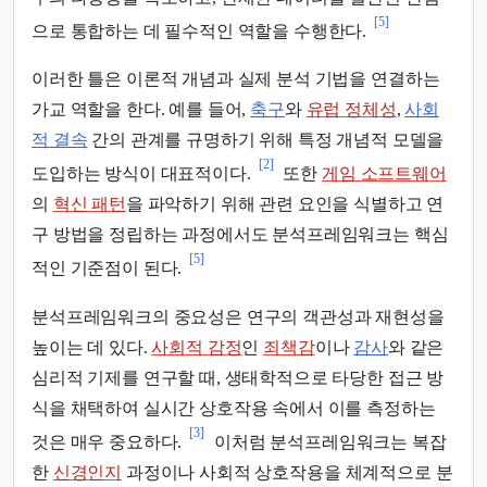
[5]
으로 통합하는 데 필수적인 역할을 수행한다.
이러한 틀은 이론적 개념과 실제 분석 기법을 연결하는
가교 역할을 한다. 예를 들어,
축구
와
유럽 정체성
,
사회
적 결속
간의 관계를 규명하기 위해 특정 개념적 모델을
[2]
도입하는 방식이 대표적이다.
또한
게임 소프트웨어
의
혁신 패턴
을 파악하기 위해 관련 요인을 식별하고 연
구 방법을 정립하는 과정에서도 분석프레임워크는 핵심
[5]
적인 기준점이 된다.
분석프레임워크의 중요성은 연구의 객관성과 재현성을
높이는 데 있다.
사회적 감정
인
죄책감
이나
감사
와 같은
심리적 기제를 연구할 때, 생태학적으로 타당한 접근 방
식을 채택하여 실시간 상호작용 속에서 이를 측정하는
[3]
것은 매우 중요하다.
이처럼 분석프레임워크는 복잡
한
신경인지
과정이나 사회적 상호작용을 체계적으로 분