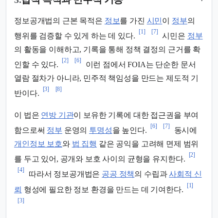
정보공개법의 근본 목적은
정보
를 가진
시민
이
정부
의
[1]
[7]
행위를 검증할 수 있게 하는 데 있다.
시민은
정부
의 활동을 이해하고, 기록을 통해 정책 결정의 근거를 확
[2]
[6]
인할 수 있다.
이런 점에서 FOIA는 단순한 문서
열람 절차가 아니라, 민주적 책임성을 만드는 제도적 기
[3]
[8]
반이다.
이 법은
연방 기관
이 보유한 기록에 대한 접근권을 부여
[6]
[7]
함으로써
정부
운영의
투명성
을 높인다.
동시에
개인정보 보호
와
법 집행
같은 공익을 고려해 면제 범위
[2]
를 두고 있어, 공개와 보호 사이의 균형을 유지한다.
[4]
따라서 정보공개법은
공공 정책
의 수립과
사회적 신
[1]
뢰
형성에 필요한 정보 환경을 만드는 데 기여한다.
[3]