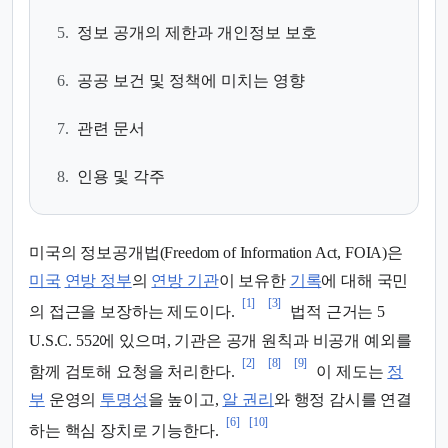
5.
정보 공개의 제한과 개인정보 보호
6.
공공 보건 및 정책에 미치는 영향
7.
관련 문서
8.
인용 및 각주
미국의 정보공개법(Freedom of Information Act, FOIA)은
미국
연방 정부
의
연방 기관
이 보유한
기록
에 대해 국민
[1]
[3]
의 접근을 보장하는 제도이다.
법적 근거는 5
U.S.C. 552에 있으며, 기관은 공개 원칙과 비공개 예외를
[2]
[8]
[9]
함께 검토해 요청을 처리한다.
이 제도는
정
부
운영의
투명성
을 높이고,
알 권리
와 행정 감시를 연결
[6]
[10]
하는 핵심 장치로 기능한다.