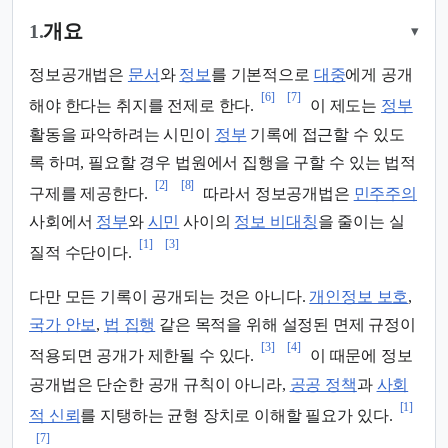
1.
개요
▾
정보공개법은
문서
와
정보
를 기본적으로
대중
에게 공개
[6]
[7]
해야 한다는 취지를 전제로 한다.
이 제도는
정부
활동을 파악하려는 시민이
정부
기록에 접근할 수 있도
록 하며, 필요할 경우 법원에서 집행을 구할 수 있는 법적
[2]
[8]
구제를 제공한다.
따라서 정보공개법은
민주주의
사회에서
정부
와
시민
사이의
정보 비대칭
을 줄이는 실
[1]
[3]
질적 수단이다.
다만 모든 기록이 공개되는 것은 아니다.
개인정보 보호
,
국가 안보
,
법 집행
같은 목적을 위해 설정된 면제 규정이
[3]
[4]
적용되면 공개가 제한될 수 있다.
이 때문에 정보
공개법은 단순한 공개 규칙이 아니라,
공공 정책
과
사회
[1]
적 신뢰
를 지탱하는 균형 장치로 이해할 필요가 있다.
[7]