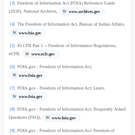
Freedom of Information Act (FOIA) Reference Guide
[3]
(새 탭에서 열림)
(2018), National Archives,
www.archives.gov
W
The Freedom of Information Act, Bureau of Indian Affairs,
[4]
(새 탭에서 열림)
www.bia.gov
W
45 CFR Part 5 -- Freedom of Information Regulations,
[5]
(새 탭에서 열림)
eCFR,
www.ecfr.gov
W
FOIA.gov - Freedom of Information Act,
[6]
(새 탭에서 열림)
www.foia.gov
W
FOIA.gov - Freedom of Information Act: Learn,
[7]
(새 탭에서 열림)
www.foia.gov
W
FOIA.gov - Freedom of Information Act: Frequently Asked
[8]
(새 탭에서 열림)
Questions (FAQ),
www.foia.gov
W
FOIA.gov - Freedom of Information Act: Freedom of
[9]