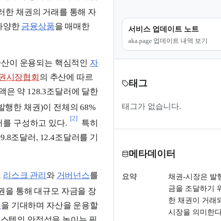
러한 채권의 거래를 통해 자
 다양한
금융상품
을 매매한
서비스 업데이트 노트
aka.page 업데이트 내역 보기
자산이 운용되는 핵심적인
자
권시장협회
의 추산에 따르
태그
은 약 128.3조달러에 달한
태그가 없습니다.
 발행한 채권)이 전체의 68%
[2]
달러를 구성하고 있다.
특히
19.8조달러, 12.4조달러를 기
메타데이터
고
리스크 관리
와
거버넌스
를
요약
채권-시장은 발
금을 조달하기 
권을 통해 대규모 자금을 장
한 채권이 거래
률
을 기대하며 자산을 운용할
시장을 의미한다
시스템의 안정성을 높이는 필