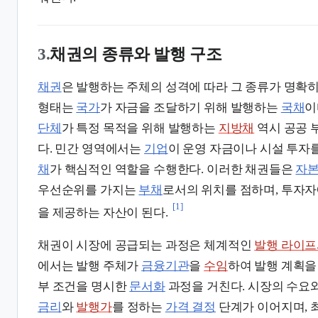
3.
채권의 종류와 발행 구조
채권
은 발행하는 주체의 성격에 따라 그 종류가 명확히
형태는
국가
가 자금을 조달하기 위해 발행하는
국채
이
단체
가 특정 목적을 위해 발행하는
지방채
역시 공공 
다. 민간 영역에서는
기업
이 운영 자금이나 시설 투자
채
가 핵심적인 역할을 수행한다. 이러한 채권들은
자
우선순위를 가지는
부채
로서의 위치를 점하며, 투자
[1]
을 제공하는 자산이 된다.
채권이 시장에 공급되는 과정은 체계적인
발행 라이
에서는 발행 주체가
금융기관
을
수임
하여 발행 계획을
부 조건을 명시한
문서화
과정을 거친다. 시장의 수요
금리
와
발행가
를 정하는
가격 결정
단계가 이어지며,