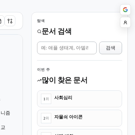
탐색
문서 검색
위키 검색
검색
이번 주
많이 찾은 문서
사회심리
조
1
위
커니즘
자물쇠 아이콘
2
위
비교