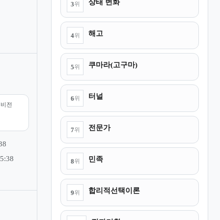
상태 변화
3
위
해고
4
위
쿠마라(고구마)
5
위
터널
6
위
리비전
전문가
7
위
38
민족
5:38
8
위
합리적선택이론
9
위