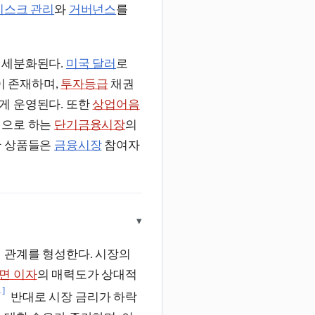
리스크 관리
와
거버넌스
를
 세분화된다.
미국 달러
로
이 존재하며,
투자등급
채권
게 운영된다. 또한
상업어음
적으로 하는
단기금융시장
의
한 상품들은
금융시장
참여자
▾
 관계를 형성한다. 시장의
면 이자
의 매력도가 상대적
1]
반대로 시장 금리가 하락