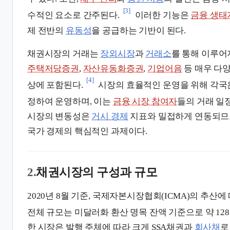
[3]
수적인 요소로 간주된다.
이러한 기능은
금융 생태
제 전반의
유동성
을 공급하는 기반이 된다.
채권시장의 거래는
장외시장
과
거래소
를 통해 이루어
주택저당증권
,
자산유동화증권
,
기업어음
등 매우 다양
[4]
상에 포함된다.
시장의 효율적인 운영을 위해 각
정하여 운영하며, 이는
금융 시장 참여자
들의 거래 일
시장의 변동성은
거시 경제
지표와 밀접하게 연동되므
국가 경제의 핵심적인 과제이다.
2.
채권시장의 구성과 규모
2020년 8월 기준, 국제자본시장협회(ICMA)의 추산
전체 규모는 미달러화 환산 명목 잔액 기준으로 약 128
한 시장은 발행 주체에 따라 크게 SSA채권과
회사채
로