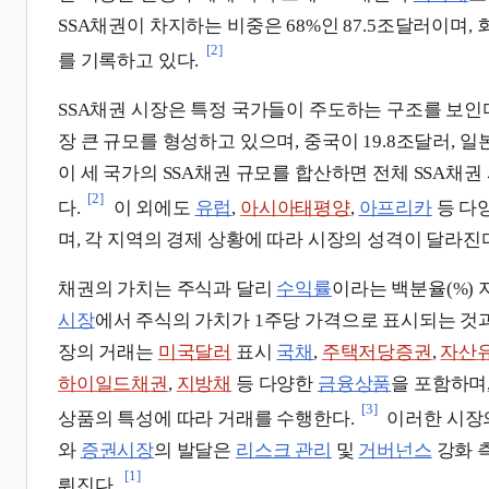
SSA채권이 차지하는 비중은 68%인 87.5조달러이며, 
[2]
를 기록하고 있다.
SSA채권 시장은 특정 국가들이 주도하는 구조를 보인다
장 큰 규모를 형성하고 있으며, 중국이 19.8조달러, 일
이 세 국가의 SSA채권 규모를 합산하면 전체 SSA채권
[2]
다.
이 외에도
유럽
,
아시아태평양
,
아프리카
등 다
며, 각 지역의 경제 상황에 따라 시장의 성격이 달라진
채권의 가치는 주식과 달리
수익률
이라는 백분율(%) 
시장
에서 주식의 가치가 1주당 가격으로 표시되는 것과
장의 거래는
미국달러
표시
국채
,
주택저당증권
,
자산
하이일드채권
,
지방채
등 다양한
금융상품
을 포함하며
[3]
상품의 특성에 따라 거래를 수행한다.
이러한 시장
와
증권시장
의 발달은
리스크 관리
및
거버넌스
강화 
[1]
뤄진다.