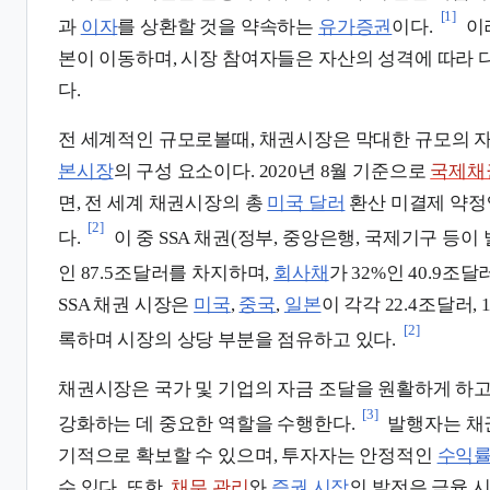
[1]
과
이자
를 상환할 것을 약속하는
유가증권
이다.
이
본이 이동하며, 시장 참여자들은 자산의 성격에 따라
다.
전 세계적인 규모로볼때, 채권시장은 막대한 규모의 
본시장
의 구성 요소이다. 2020년 8월 기준으로
국제채
면, 전 세계 채권시장의 총
미국 달러
환산 미결제 약정액
[2]
다.
이 중 SSA 채권(정부, 중앙은행, 국제기구 등이
인 87.5조달러를 차지하며,
회사채
가 32%인 40.9조
SSA 채권 시장은
미국
,
중국
,
일본
이 각각 22.4조달러, 
[2]
록하며 시장의 상당 부분을 점유하고 있다.
채권시장은 국가 및 기업의 자금 조달을 원활하게 하
[3]
강화하는 데 중요한 역할을 수행한다.
발행자는 채
기적으로 확보할 수 있으며, 투자자는 안정적인
수익
수 있다. 또한,
채무 관리
와
증권 시장
의 발전은 금융 