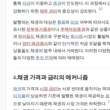
통해
자금
이 이동하고
증권
이 인도된다. 이 과정에서
[2]
강화하기 위한
채무 관리
의 중요성이 강조된다.
발행되는 채권의 대상은
통화
와
담보
여부에 따라서도
표시된
정부유가증권
이나
주택저당증권
과 같은 상품
과
하이일드
채권으로 구분되는
회사채
시장도 활발하
이나
양키 예금증서
와 같이 단기적인 자금 조달을 목
상품들도 채권의 범주 내에서 거래된다. 이러한 다양
들의 다양한
투자 전략
에 따라 매매된다.
4.
채권 가격과 금리의 메커니즘
채권
의 가격과
시장 금리
는 서로 반대로 움직이는 역의
이자율
이 상승하면 기존에 발행된 채권이 제공하는
표
[
으로 낮아지기 때문에 채권의 시장 가격은 하락한다.