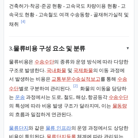
건축허가·착공·준공 현황 - 고속국도 차량이용 현황 - 고
속국도 현황 - 고속철도 여객 수송동향 - 골재허가실적 및
[4]
채취
3.
물류비용 구성 요소 및 분류
▾
물류비용은
수송수단
의 종류와 운영 방식에 따라 다양한
구조로 발생한다.
국내화물
및
국제화물
의 이동 과정에
서 발생하는 비용은
교통부문수송실적보고
를 통해
수송
[2]
수단
별로 구분하여 관리된다.
화물의 이동을 담당하
는
운송
과정에서는 도로, 철도, 해상, 항공등각
수송수단
의 특성에 따라 비용 발생 구조가 달라지며, 이는
물동량
의 흐름과 밀접하게 연관된다.
물류단지
와 같은
물류 인프라
의 운영 과정에서도 상당한
비용이 투입된다.
물류단지등록
체계에 따라 관리되는