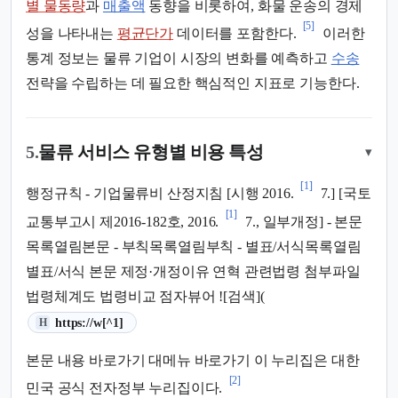
별 물동량
과
매출액
동향을 비롯하여, 화물 운송의 경제
[5]
성을 나타내는
평균단가
데이터를 포함한다.
이러한
통계 정보는 물류 기업이 시장의 변화를 예측하고
수송
전략을 수립하는 데 필요한 핵심적인 지표로 기능한다.
5.
물류 서비스 유형별 비용 특성
▾
[1]
행정규칙 - 기업물류비 산정지침 [시행 2016.
7.] [국토
[1]
교통부고시 제2016-182호, 2016.
7., 일부개정] - 본문
목록열림본문 - 부칙목록열림부칙 - 별표/서식목록열림
별표/서식 본문 제정·개정이유 연혁 관련법령 첨부파일
법령체계도 법령비교 점자뷰어 ![검색](
(새 탭에서 열림)
https://w[^1]
H
본문 내용 바로가기 대메뉴 바로가기 이 누리집은 대한
[2]
민국 공식 전자정부 누리집이다.