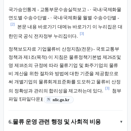
국가승인통계 - 교통부문수송실적보고 - · 국내/국제화물
연도별 수송수단별 - · 국내/국제화물 월별 수송수단별 -
[2]
본문 내용 바로가기 대메뉴 바로가기 이 누리집은 대
[3]
한민국 공식 전자정부 누리집이다.
정책보도자료 기업물류비 산정지침(전문) - 국토교통부
정책과 제1조(목적) 이 지침은 물류정책기본법 제26조및
영 제18조의 규정에 따라 물류기업 및 화주기업의 물류
비 계산을 위한 절차와 방법에 대한 기준을 제공함으로
써 개별기업의 물류회계표준화를 도모하고 물류비 산정
[3]
의 정확성과 관리의 합리성을 제고하는데 있다.
첨부
(새 탭에서 열림)
파일 ![파일다운](
nlic.go.kr
N
6.
물류 운영 관련 행정 및 사회적 비용
▾