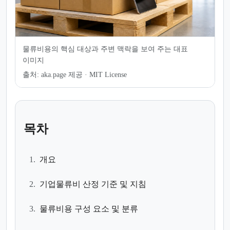
물류비용의 핵심 대상과 주변 맥락을 보여 주는 대표
이미지
출처:
aka.page 제공 · MIT License
목차
1.
개요
2.
기업물류비 산정 기준 및 지침
3.
물류비용 구성 요소 및 분류