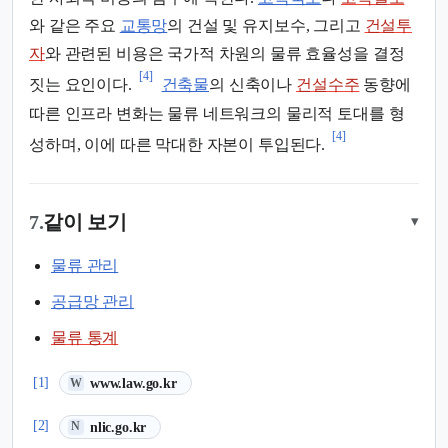
와 같은 주요
교통망
의 건설 및 유지보수, 그리고
건설투
자
와 관련된 비용은 국가적 차원의 물류 효율성을 결정
[4]
짓는 요인이다.
건축물
의 신축이나
건설수주
동향에
따른 인프라 변화는 물류 네트워크의 물리적 토대를 형
[4]
성하며, 이에 따른 막대한 자본이 투입된다.
7.
같이 보기
▾
물류 관리
공급망 관리
물류 통계
(새 탭에서 열림)
[1]
www.law.go.kr
W
(새 탭에서 열림)
[2]
nlic.go.kr
N