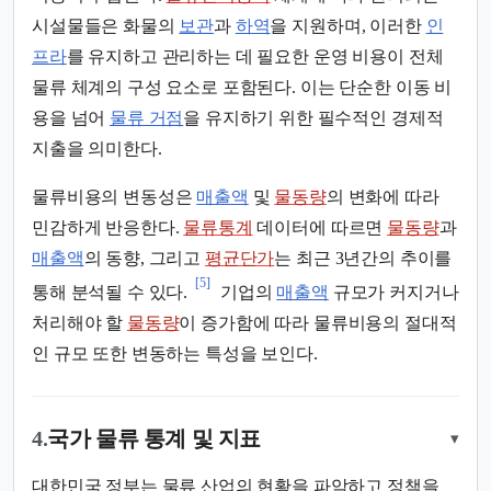
시설물들은 화물의
보관
과
하역
을 지원하며, 이러한
인
프라
를 유지하고 관리하는 데 필요한 운영 비용이 전체
물류 체계의 구성 요소로 포함된다. 이는 단순한 이동 비
용을 넘어
물류 거점
을 유지하기 위한 필수적인 경제적
지출을 의미한다.
물류비용의 변동성은
매출액
및
물동량
의 변화에 따라
민감하게 반응한다.
물류통계
데이터에 따르면
물동량
과
매출액
의 동향, 그리고
평균단가
는 최근 3년간의 추이를
[5]
통해 분석될 수 있다.
기업의
매출액
규모가 커지거나
처리해야 할
물동량
이 증가함에 따라 물류비용의 절대적
인 규모 또한 변동하는 특성을 보인다.
4.
국가 물류 통계 및 지표
▾
대한민국 정부는 물류 산업의 현황을 파악하고 정책을