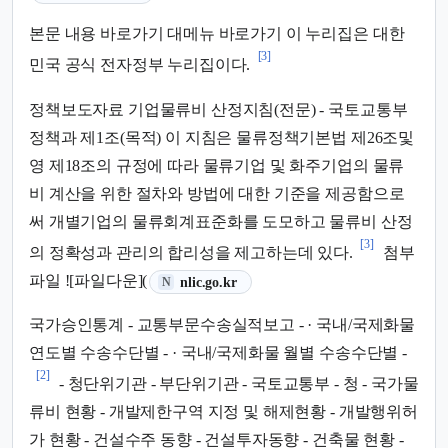
본문 내용 바로가기 대메뉴 바로가기 이 누리집은 대한
[3]
민국 공식 전자정부 누리집이다.
정책보도자료 기업물류비 산정지침(전문) - 국토교통부
정책과 제1조(목적) 이 지침은 물류정책기본법 제26조및
영 제18조의 규정에 따라 물류기업 및 화주기업의 물류
비 계산을 위한 절차와 방법에 대한 기준을 제공함으로
써 개별기업의 물류회계표준화를 도모하고 물류비 산정
[3]
의 정확성과 관리의 합리성을 제고하는데 있다.
첨부
(새 탭에서 열림)
파일 ![파일다운](
nlic.go.kr
N
국가승인통계 - 교통부문수송실적보고 - · 국내/국제화물
연도별 수송수단별 - · 국내/국제화물 월별 수송수단별 -
[2]
- 청단위기관 - 부단위기관 - 국토교통부 - 청 - 국가물
류비 현황 - 개발제한구역 지정 및 해제현황 - 개발행위허
가 현황 - 건설수주 동향 - 건설투자동향 - 건축물 현황 -