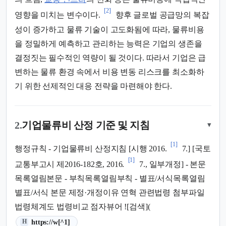
[2]
영향을 미치는 변수이다.
향후 글로벌 공급망의 복잡
성이 증가하고 물류 기술이 고도화됨에 따라, 물류비용
을 정밀하게 예측하고 관리하는 능력은 기업의 생존을
결정짓는 필수적인 역량이 될 것이다. 따라서 기업은 급
변하는 물류 환경 속에서 비용 변동 리스크를 최소화하
기 위한 선제적인 대응 전략을 마련해야 한다.
2.
기업물류비 산정 기준 및 지침
▾
[1]
행정규칙 - 기업물류비 산정지침 [시행 2016.
7.] [국토
[1]
교통부고시 제2016-182호, 2016.
7., 일부개정] - 본문
목록열림본문 - 부칙목록열림부칙 - 별표/서식목록열림
별표/서식 본문 제정·개정이유 연혁 관련법령 첨부파일
법령체계도 법령비교 점자뷰어 ![검색](
(새 탭에서 열림)
https://w[^1]
H