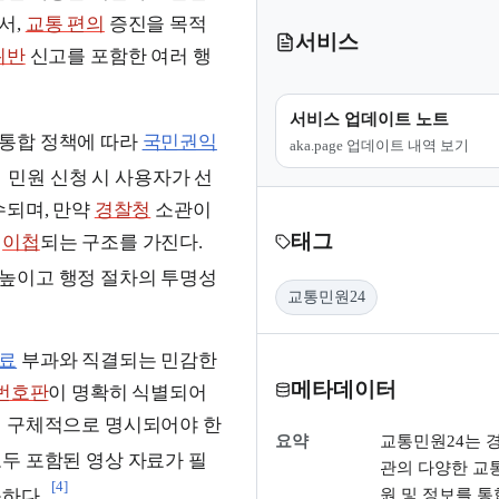
서,
교통 편의
증진을 목적
서비스
위반
신고를 포함한 여러 행
서비스 업데이트 노트
통합 정책에 따라
국민권익
aka.page 업데이트 내역 보기
민원 신청 시 사용자가 선
수되며, 만약
경찰청
소관이
태그
로
이첩
되는 구조를 가진다.
 높이고 행정 절차의 투명성
교통민원24
료
부과와 직결되는 민감한
메타데이터
번호판
이 명확히 식별되어
 구체적으로 명시되어야 한
요약
교통민원24는 
두 포함된 영상 자료가 필
관의 다양한 교통
[4]
원 및 정보를 통
하다.