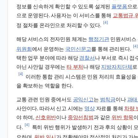
정보를 신속하게 확인할 수 있도록 설계된
플랫폼
으로
으로 운영된다. 사용자는 이 서비스를 통해
교통법규 
[4]
정 절차를 온라인으로 처리할 수 있다.
해당 서비스의 전자민원 체계는
행정기관
민원서비스 
[4]
위원회
에서 운영하는
국민신문고
를 통해 관리된다.
택한 업무 분야에 따라 해당
경찰서
나 부서로 즉시 접
아닌 사안일 경우에는
타 부처
나 해당
지방자치단체
[4]
이러한 통합 관리 시스템은 민원 처리의 효율성을
을 확보하는 역할을 한다.
교통 관련 민원 중에서도
공익신고
는
범칙금
이나
과태
사안이다. 따라서 신고 시에는
영상
자료를 통해
차량 
야 하며,
신호위반
이나
중앙선침범
과 같은
위반 항목
이
[4]
다.
특히 위반 행위가 발생하기 전과 후의 상황이 모
요하며,
위반 일시
가 정확해야만 정상적인 처리가 가능