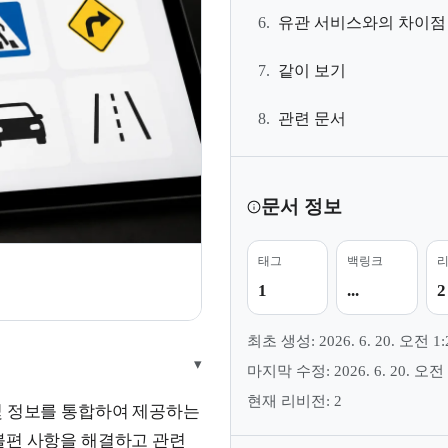
6.
유관 서비스와의 차이점
7.
같이 보기
8.
관련 문서
문서 정보
태그
백링크
지
1
...
2
최초 생성: 2026. 6. 20. 오전 1:
▾
마지막 수정: 2026. 6. 20. 오전 
현재 리비전: 2
 정보를 통합하여 제공하는
불편 사항을 해결하고 관련