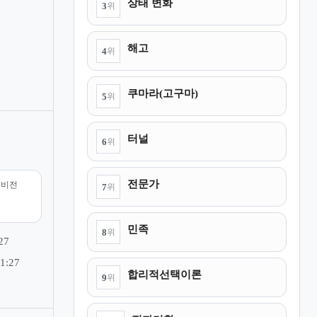
상태 변화
3
위
해고
4
위
쿠마라(고구마)
5
위
터널
6
위
전문가
리비전
7
위
민족
8
위
27
1:27
합리적선택이론
9
위