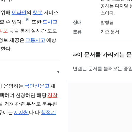
공하는 디지털 
 위해
이파인
의
챗봇
서비스
스이다.
[9]
할 수 있다.
또한
도시교
상태
발행됨
정보
등을 통해 실시간 도로
분류
기준 문서
정보 제공은
교통사고
예방
한다.
이 문서를 가리키는 
연결된 문서를 불러오는 중입
▾
가 운영하는
국민신문고
체
선택하여 신청하면 해당
경찰
을 거쳐 관련 부서로 분류된
경우에는
지자체
나 타
행정기