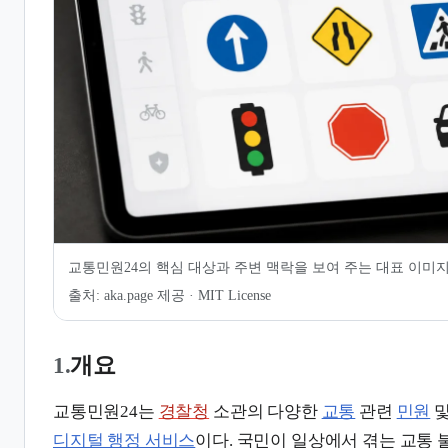
7.
같이 보기
8.
관련 문서
교통민원24의 핵심 대상과 주변 맥락을 보여 주는 대표 이미
출처:
aka.page 제공 · MIT License
1.
개요
교통민원24는
경찰청
소관의 다양한
교통
관련
민원
및
디지털 행정 서비스
이다. 국민이 일상에서 겪는 교통 