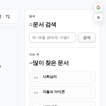
탐색
문서 검색
위키 검색
검색
이번 주
많이 찾은 문서
능
사회심리
1
위
자물쇠 아이콘
2
위