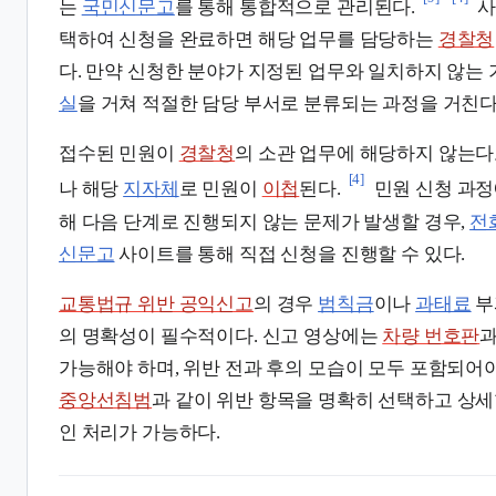
는
국민신문고
를 통해 통합적으로 관리된다.
사
택하여 신청을 완료하면 해당 업무를 담당하는
경찰청
다. 만약 신청한 분야가 지정된 업무와 일치하지 않는
실
을 거쳐 적절한 담당 부서로 분류되는 과정을 거친다
접수된 민원이
경찰청
의 소관 업무에 해당하지 않는
[4]
나 해당
지자체
로 민원이
이첩
된다.
민원 신청 과정
해 다음 단계로 진행되지 않는 문제가 발생할 경우,
전
신문고
사이트를 통해 직접 신청을 진행할 수 있다.
교통법규 위반 공익신고
의 경우
범칙금
이나
과태료
부
의 명확성이 필수적이다. 신고 영상에는
차량 번호판
과
가능해야 하며, 위반 전과 후의 모습이 모두 포함되어야
중앙선침범
과 같이 위반 항목을 명확히 선택하고 상
인 처리가 가능하다.