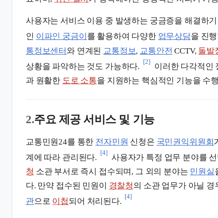
사용자는 서비스 이용 중 발생하는 궁금증을 해결하기
인
이파인 궁금이
를 활용하여 다양한
업무상담
을 진행
통정보센터
와 연계된
교통정보
,
교통안전
CCTV,
돌발
[2]
상황을 파악하는 것도 가능하다.
이러한 다각적인 
과 원활한
도로 소통
을 지원하는 핵심적인 기능을 수행
2.
주요 제공 서비스 및 기능
교통민원24를 통한
전자민원
신청은
국민권익위원회
[4]
계에 따라 관리된다.
사용자가 특정 업무 분야를 
청
소관 부서로 즉시 접수되며, 그 외의 분야는
민원실
다. 만약 접수된 민원이
경찰청
의 소관 업무가 아닐 
[4]
관
으로
이첩
되어 처리된다.