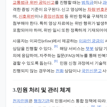
교통법규 위반 공익신고
를 진행할 때는
범칙금
이나
과
격한 증빙 기준이 요구된다. 신고 영상에는
차량 번호
며,
신호위반
이나
중앙선침범
등 위반 항목을 구체적
첨부해야 한다. 특히 영상 자료에는 위반 행위가 발생
포함되어야 하며, 위반 일시 또한 정확하게 기재되어야
사용자는 이파인(efine)에서 제공하는
이파인 궁금이
[9]
상담을 진행할 수 있다.
해당 서비스는
챗봇
상담 
의에 응답하며, 자주하는 질문(FAQ) 메뉴를 통해 반
[9]
결할 수 있도록 돕는다.
민원 신청 과정에서 기술적
진행되지 않는 경우에는
전화
상담이나
국민신문고
사
3.
민원 처리 및 관리 체계
전자민원
은
행정기관
의 민원서비스 통합 정책에 따라
[9]
[4]