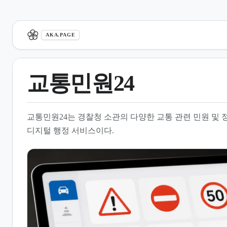
aka.page
AKA.PAGE
교통민원24
1.
개요
교통민원24는 경찰청 소관의 다양한 교통 관련 민원 및
2.
주요 제공 서비스 및 기능
디지털 행정 서비스이다.
3.
민원 처리 및 관리 체계
4.
실시간 교통정보 연계
5.
교통 위반 및 주차 관리
6.
유관 서비스와의 차이점